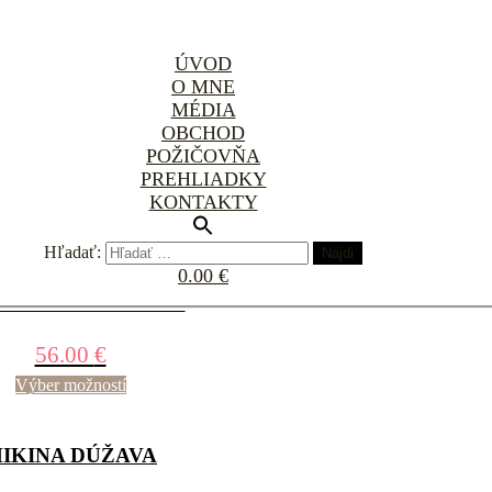
ÚVOD
O MNE
MÉDIA
OBCHOD
IKINA VTÁČIKY
POŽIČOVŇA
PREHLIADKY
56.00
€
KONTAKTY
Výber možností
Hľadať:
0.00 €
INA LASTOVIČKY
56.00
€
Výber možností
IKINA DÚŽAVA