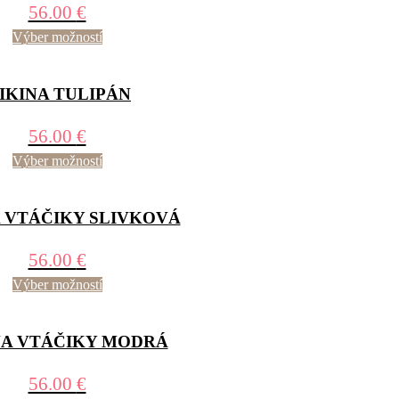
56.00
€
Výber možností
IKINA TULIPÁN
56.00
€
Výber možností
 VTÁČIKY SLIVKOVÁ
56.00
€
Výber možností
NA VTÁČIKY MODRÁ
56.00
€