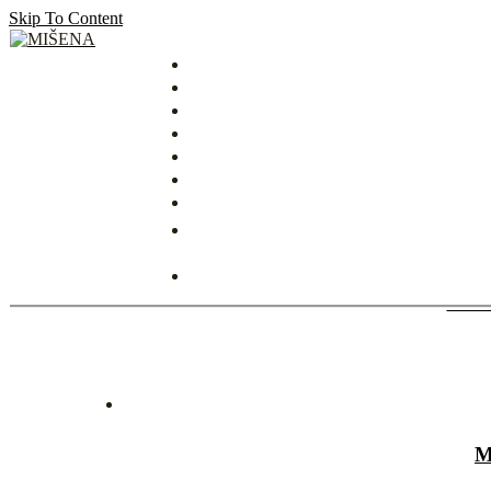
Skip To Content
MIŠENA
M
MIK
M