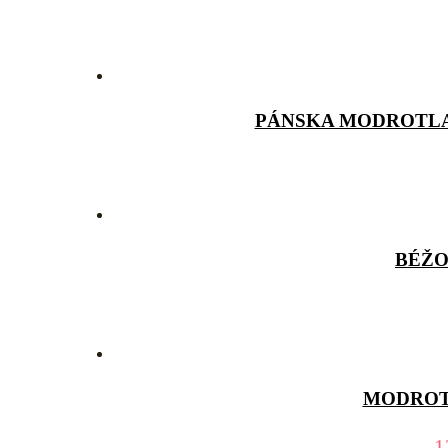
PÁNSKA MODROTLA
BÉŽO
MODROT
1