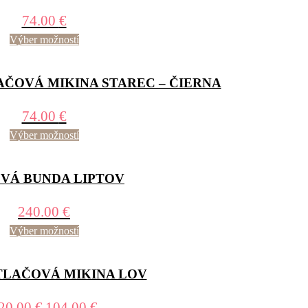
74.00
€
Výber možností
ČOVÁ MIKINA STAREC – ČIERNA
74.00
€
Výber možností
VÁ BUNDA LIPTOV
240.00
€
Výber možností
LAČOVÁ MIKINA LOV
20.00
€
104.00
€