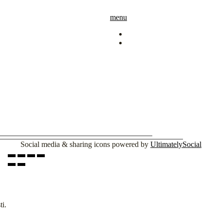
menu
Social media & sharing icons powered by
UltimatelySocial
3%
ti.