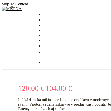
Skip To Content
MIŠENA
120.00
€
104.00
€
Ľahká dámska mikina bez kapucne cez hlavu v moderných 
švami. Vnútorná strana mikiny je v prednej časti podšitá. J
Patenty na rukávoch aj v páse.