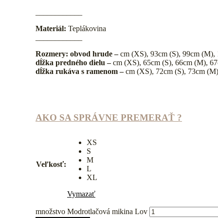
____________
Materiál:
Teplákovina
____________
Rozmery:
obvod hrude –
cm (XS), 93cm (S), 99cm (M),
dĺžka predného dielu –
cm (XS), 65cm (S), 66cm (M), 67
dĺžka rukáva s ramenom –
cm (XS), 72cm (S), 73cm (M)
AKO SA SPRÁVNE PREMERAŤ ?
XS
S
M
Veľkosť:
L
XL
Vymazať
množstvo Modrotlačová mikina Lov