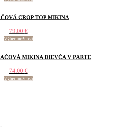
ČOVÁ CROP TOP MIKINA
79.00
€
Výber možností
ČOVÁ MIKINA DIEVČA V PARTE
74.00
€
Výber možností
ť
.