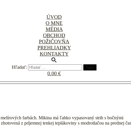
ÚVOD
O MNE
MÉDIA
OBCHOD
POŽIČOVŇA
PREHLIADKY
KONTAKTY
Hľadať:
0.00 €
-1
melírových farbách. Mikina má ľahko vypasovaný strih s bočnými
e zhotovená z príjemnej tenkej teplákoviny s modrotlačou na prednej čas