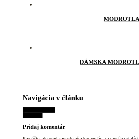
MODROTLA
DÁMSKA MODROTLA
Navigácia v článku
Taška modrotlač
Šaty Listy
Pridaj komentár
Prepáčte, ale pred zanechaním komentára sa musíte
prihlási