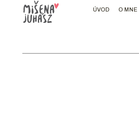
Skip To Content
ÚVOD
O MNE
MIŠENA