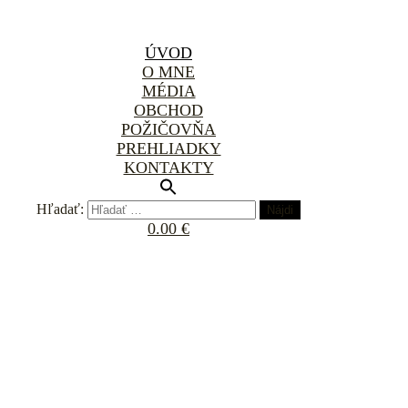
ÚVOD
O MNE
MÉDIA
OBCHOD
POŽIČOVŇA
PREHLIADKY
KONTAKTY
Hľadať:
0.00 €