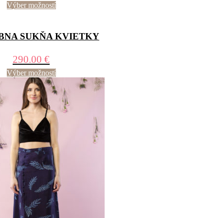
Výber možností
BNA SUKŇA KVIETKY
290.00
€
Výber možností