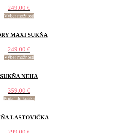
249.00
€
Výber možností
ORY MAXI SUKŇA
249.00
€
Výber možností
SUKŇA NEHA
359.00
€
Pridať do košíka
KŇA LASTOVIČKA
299.00
€