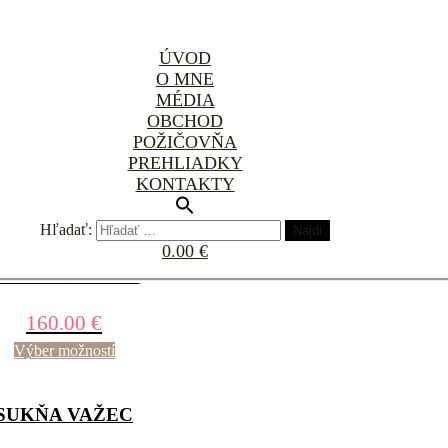
ÚVOD
O MNE
MÉDIA
OBCHOD
SMOTANOVÁ SUKŇA
POŽIČOVŇA
PREHLIADKY
149.00
€
KONTAKTY
Výber možností
Hľadať:
0.00 €
SUKŇA DÚŽAVA
160.00
€
Výber možností
SUKŇA VAŽEC