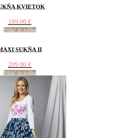
UKŇA KVIETOK
189.00
€
Pridať do košíka
MAXI SUKŇA II
209.00
€
Pridať do košíka