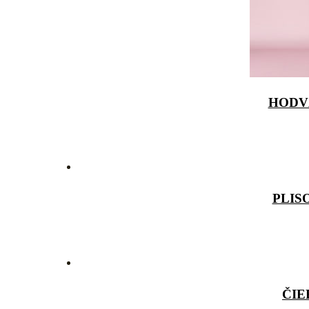
HODV
PLIS
ČIE