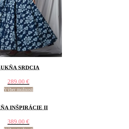
SUKŇA SRDCIA
289.00
€
Výber možností
ŇA INŠPIRÁCIE II
389.00
€