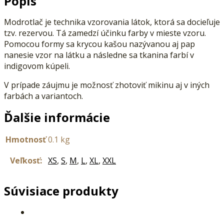
Popis
Modrotlač je technika vzorovania látok, ktorá sa docieľuje
tzv. rezervou. Tá zamedzí účinku farby v mieste vzoru.
Pomocou formy sa krycou kašou nazývanou aj pap
nanesie vzor na látku a následne sa tkanina farbí v
indigovom kúpeli.
V prípade záujmu je možnosť zhotoviť mikinu aj v iných
farbách a variantoch.
Ďalšie informácie
Hmotnosť
0.1 kg
Veľkosť:
XS
,
S
,
M
,
L
,
XL
,
XXL
Súvisiace produkty