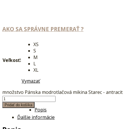
AKO SA SPRÁVNE PREMERAŤ ?
XS
S
M
Veľkosť:
L
XL
Vymazať
množstvo Pánska modrotlačová mikina Starec - antracit
Pridať do košíka
Popis
Ďalšie informácie