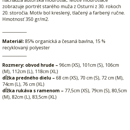
nachádza autorská modrotlač. Motív modrotlače
zobrazuje portrét starého muža z Osturni z 30. rokoch
20. storočia. Motív bol kreslený, tlačený a farbený ručne.
Hmotnosť 350 gr/m2.
____________
Materiál:
85% organická a česaná bavlna, 15 %
recyklovaný polyester
____________
Rozmery:
obvod hrude –
96cm (XS), 101cm (S), 106cm
(M), 112cm (L), 118cm (XL)
dĺžka predného dielu –
68 cm (XS), 70 cm (S), 72 cm (M),
74cm (L), 76 cm (XL)
dĺžka rukáva s ramenom –
77,5cm (XS), 79cm (S), 80,5cm
(M), 82cm (L), 83,5cm (XL)