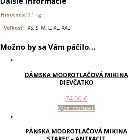
Ďalšie informácie
Hmotnosť
0.1 kg
Veľkosť:
XS
,
S
,
M
,
L
,
XL
,
XXL
Možno by sa Vám páčilo…
DÁMSKA MODROTLAČOVÁ MIKINA
DIEVČATKO
74.00
€
Výber možností
PÁNSKA MODROTLAČOVÁ MIKINA
STAREC – ANTRACIT