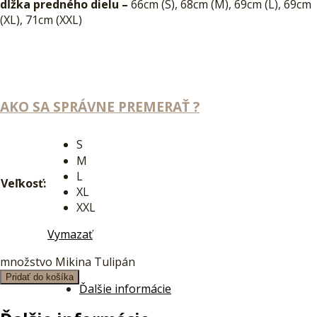
dĺžka predného dielu –
66cm (S), 68cm (M), 69cm (L), 69cm
(XL), 71cm (XXL)
AKO SA SPRÁVNE PREMERAŤ ?
S
M
L
Veľkosť:
XL
XXL
Vymazať
množstvo Mikina Tulipán
Pridať do košíka
Ďalšie informácie