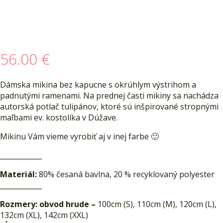
56.00
€
Dámska mikina bez kapucne s okrúhlym výstrihom a
padnutými ramenami. Na prednej časti mikiny sa nachádza
autorská potlač tulipánov, ktoré sú inšpirované stropnými
maľbami ev. kostolíka v Dúžave.
Mikinu Vám vieme vyrobiť aj v inej farbe 🙂
____________
Materiál:
80% česaná bavlna, 20 % recyklovaný polyester
____________
Rozmery:
obvod hrude –
100cm (S), 110cm (M), 120cm (L),
132cm (XL), 142cm (XXL)