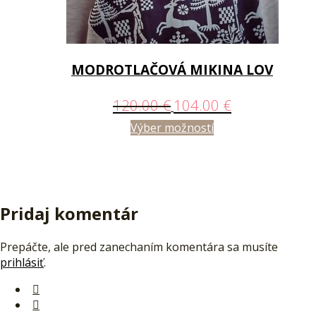
MODROTLAČOVÁ MIKINA LOV
120.00
€
104.00
€
Výber možností
Pridaj komentár
Prepáčte, ale pred zanechaním komentára sa musíte
prihlásiť
.