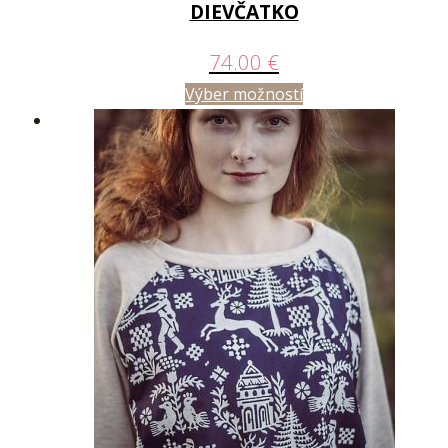
DIEVČATKO
74.00
€
Výber možností