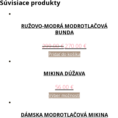
Súvisiace produkty
RUŽOVO-MODRÁ MODROTLAČOVÁ
BUNDA
299.00
€
270.00
€
Pridať do košíka
MIKINA DÚŽAVA
56.00
€
Výber možností
DÁMSKA MODROTLAČOVÁ MIKINA