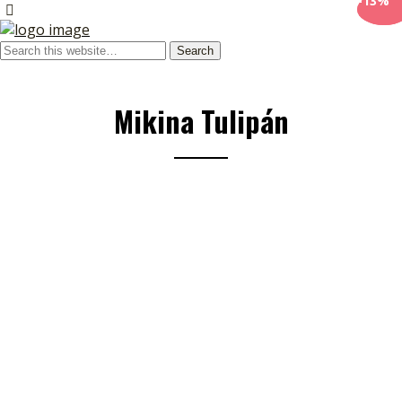
-10%
-13%
Mikina Tulipán