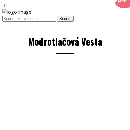
-10%
-23%
Modrotlačová Vesta