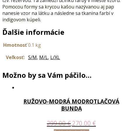
tzv. rezervou. Tá zamedzí účinku farby v mieste vzoru.
Pomocou formy sa krycou kašou nazývanou aj pap
nanesie vzor na látku a následne sa tkanina farbí v
indigovom kúpeli.
Ďalšie informácie
Hmotnosť
0.1 kg
Veľkosť:
S/M
,
M/L
,
L/XL
Možno by sa Vám páčilo…
RUŽOVO-MODRÁ MODROTLAČOVÁ
BUNDA
299.00
€
270.00
€