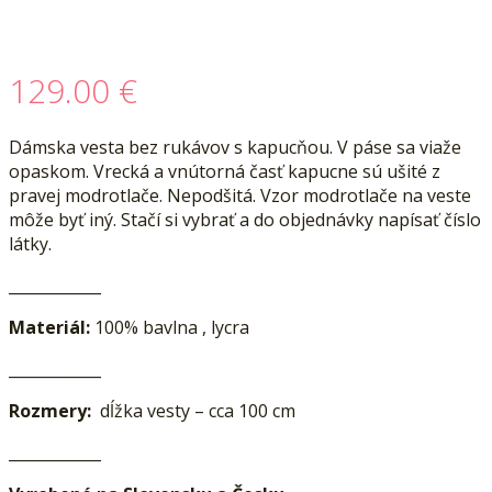
129.00
€
Dámska vesta bez rukávov s kapucňou. V páse sa viaže
opaskom. Vrecká a vnútorná časť kapucne sú ušité z
pravej modrotlače. Nepodšitá. Vzor modrotlače na veste
môže byť iný. Stačí si vybrať a do objednávky napísať číslo
látky.
____________
Materiál:
100% bavlna , lycra
____________
Rozmery:
dĺžka vesty – cca 100 cm
____________