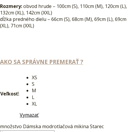
Rozmery:
obvod hrude – 100cm (S), 110cm (M), 120cm (L),
132cm (XL), 142cm (XXL)
dĺžka predného dielu – 66cm (S), 68cm (M), 69cm (L), 69cm
(XL), 71cm (XXL)
AKO SA SPRÁVNE PREMERAŤ ?
XS
S
M
Veľkosť:
L
XL
Vymazať
množstvo Dámska modrotlačová mikina Starec