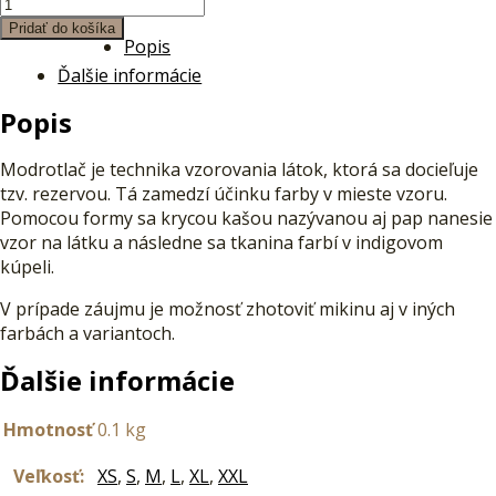
Pridať do košíka
Popis
Ďalšie informácie
Popis
Modrotlač je technika vzorovania látok, ktorá sa docieľuje
tzv. rezervou. Tá zamedzí účinku farby v mieste vzoru.
Pomocou formy sa krycou kašou nazývanou aj pap nanesie
vzor na látku a následne sa tkanina farbí v indigovom
kúpeli.
V prípade záujmu je možnosť zhotoviť mikinu aj v iných
farbách a variantoch.
Ďalšie informácie
Hmotnosť
0.1 kg
Veľkosť:
XS
,
S
,
M
,
L
,
XL
,
XXL