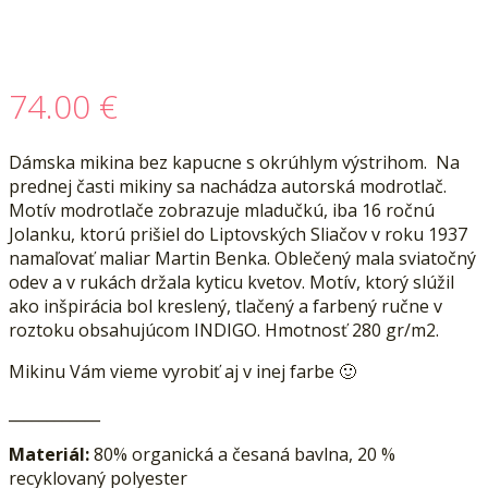
74.00
€
Dámska mikina bez kapucne s okrúhlym výstrihom. Na
prednej časti mikiny sa nachádza autorská modrotlač.
Motív modrotlače zobrazuje mladučkú, iba 16 ročnú
Jolanku, ktorú prišiel do Liptovských Sliačov v roku 1937
namaľovať maliar Martin Benka. Oblečený mala sviatočný
odev a v rukách držala kyticu kvetov. Motív, ktorý slúžil
ako inšpirácia bol kreslený, tlačený a farbený ručne v
roztoku obsahujúcom INDIGO. Hmotnosť 280 gr/m2.
Mikinu Vám vieme vyrobiť aj v inej farbe 🙂
____________
Materiál:
80% organická a česaná bavlna, 20 %
recyklovaný polyester