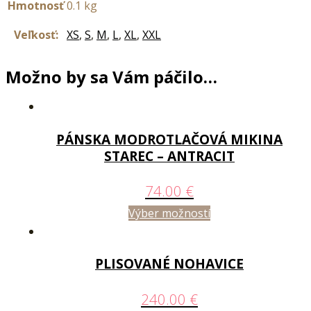
Hmotnosť
0.1 kg
Veľkosť:
XS
,
S
,
M
,
L
,
XL
,
XXL
Možno by sa Vám páčilo…
PÁNSKA MODROTLAČOVÁ MIKINA
STAREC – ANTRACIT
74.00
€
Výber možností
PLISOVANÉ NOHAVICE
240.00
€