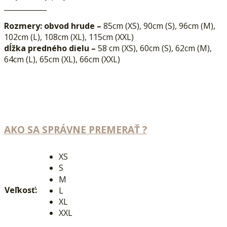
____________
Rozmery:
obvod hrude –
85cm (XS), 90cm (S), 96cm (M),
102cm (L), 108cm (XL), 115cm (XXL)
dĺžka predného dielu –
58 cm (XS), 60cm (S), 62cm (M),
64cm (L), 65cm (XL), 66cm (XXL)
AKO SA SPRÁVNE PREMERAŤ ?
XS
S
M
Veľkosť:
L
XL
XXL