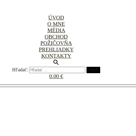
ÚVOD
O MNE
MÉDIA
OBCHOD
POŽIČOVŇA
PREHLIADKY
KONTAKTY
Hľadať:
0.00 €