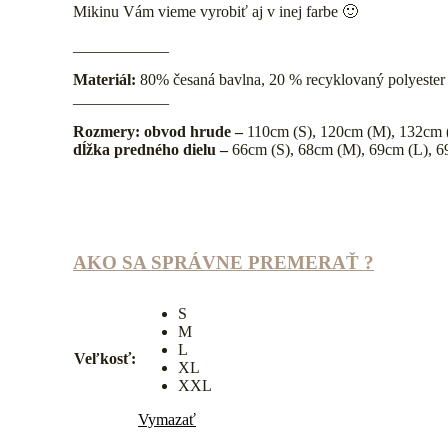
Mikinu Vám vieme vyrobiť aj v inej farbe 🙂
____________
Materiál:
80% česaná bavlna, 20 % recyklovaný polyester
____________
Rozmery:
obvod hrude –
110cm (S), 120cm (M), 132cm 
dĺžka predného dielu –
66cm (S), 68cm (M), 69cm (L), 
AKO SA SPRÁVNE PREMERAŤ ?
S
M
L
Veľkosť:
XL
XXL
Vymazať