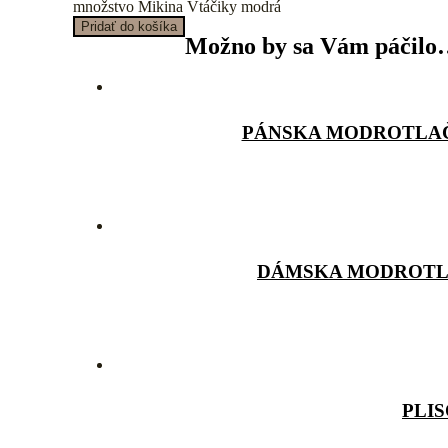
množstvo Mikina Vtáčiky modrá
Pridať do košíka
Možno by sa Vám páčil
PÁNSKA MODROTLAČ
DÁMSKA MODROTLA
PLI