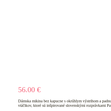
56.00
€
Dámska mikina bez kapucne s okrúhlym výstrihom a padnut
vtáčikov, ktoré sú inšpirované slovenskými rozprávkami P