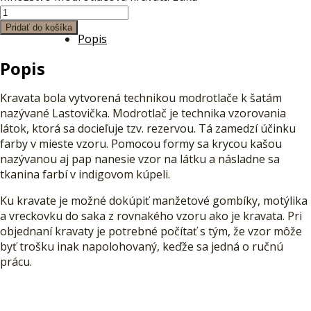
Pridať do košíka
Popis
Popis
Kravata bola vytvorená technikou modrotlače k šatám
nazývané Lastovička. Modrotlač je technika vzorovania
látok, ktorá sa docieľuje tzv. rezervou. Tá zamedzí účinku
farby v mieste vzoru. Pomocou formy sa krycou kašou
nazývanou aj pap nanesie vzor na látku a násladne sa
tkanina farbí v indigovom kúpeli.
Ku kravate je možné dokúpiť manžetové gombíky, motýlika
a vreckovku do saka z rovnakého vzoru ako je kravata. Pri
objednaní kravaty je potrebné počítať s tým, že vzor môže
byť trošku inak napolohovaný, keďže sa jedná o ručnú
prácu.