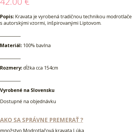
42.00
€
Popis:
Kravata je vyrobená tradičnou technikou modrotlače
s autorskými vzormi, inšpirovanými Liptovom.
__________
Materiál:
100% bavlna
__________
Rozmery:
dĺžka cca 154cm
__________
Vyrobené na Slovensku
Dostupné na objednávku
AKO SA SPRÁVNE PREMERAŤ ?
množstvo Modrotlačová kravata Lúka