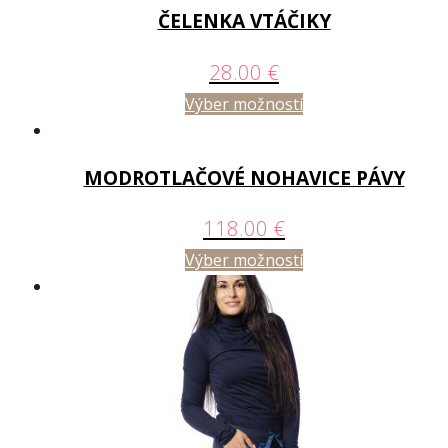
ČELENKA VTÁČIKY
28.00
€
Výber možností
MODROTLAČOVÉ NOHAVICE PÁVY
118.00
€
Výber možností