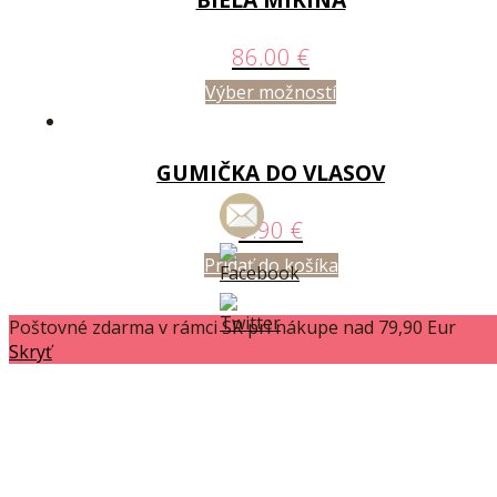
86.00
€
Výber možností
GUMIČKA DO VLASOV
9.90
€
Pridať do košíka
Poštovné zdarma v rámci SR pri nákupe nad 79,90 Eur
Skryť
Social media & sharing icons powered by
UltimatelySocial