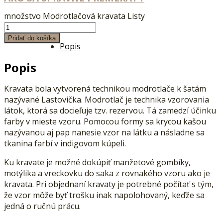
množstvo Modrotlačová kravata Listy
Pridať do košíka
Popis
Popis
Kravata bola vytvorená technikou modrotlače k šatám
nazývané Lastovička. Modrotlač je technika vzorovania
látok, ktorá sa docieľuje tzv. rezervou. Tá zamedzí účinku
farby v mieste vzoru. Pomocou formy sa krycou kašou
nazývanou aj pap nanesie vzor na látku a násladne sa
tkanina farbí v indigovom kúpeli.
Ku kravate je možné dokúpiť manžetové gombíky,
motýlika a vreckovku do saka z rovnakého vzoru ako je
kravata. Pri objednaní kravaty je potrebné počítať s tým,
že vzor môže byť trošku inak napolohovaný, keďže sa
jedná o ručnú prácu.