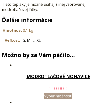
Tieto tepláky je možné ušiť aj z inej vzorovanej,
modrotlačovej látky.
Ďalšie informácie
Hmotnosť
0.1 kg
Veľkosť:
S
,
M
,
L
,
XL
Možno by sa Vám páčilo…
MODROTLAČOVÉ NOHAVICE
110.00
€
Výber možností