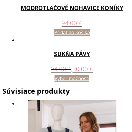
MODROTLAČOVÉ NOHAVICE KONÍKY
94.00
€
Pridať do košíka
SUKŇA PÁVY
94.00
€
30.00
€
Výber možností
Súvisiace produkty