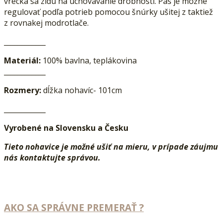
vrecká sa zídu na uchovávanie drobností. Pás je možné
regulovať podľa potrieb pomocou šnúrky ušitej z taktiež
z rovnakej modrotlače.
____________
Materiál:
100% bavlna, teplákovina
____________
Rozmery:
dĺžka nohavíc- 101cm
____________
Vyrobené na Slovensku a Česku
Tieto nohavice je možné uši
ť na mieru, v prípade záujmu
nás kontaktujte správou.
AKO SA SPRÁVNE PREMERAŤ ?