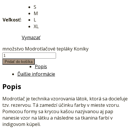
S
M
Veľkosť:
L
XL
Vymazať
množstvo Modrotlačové tepláky Koníky
Pridať do košíka
Popis
Ďalšie informácie
Popis
Modrotlač je technika vzorovania látok, ktorá sa docieľuje
tzv. rezervou. Tá zamedzí účinku farby v mieste vzoru.
Pomocou formy sa krycou kašou nazývanou aj pap
nanesie vzor na látku a následne sa tkanina farbí v
indigovom kúpeli.