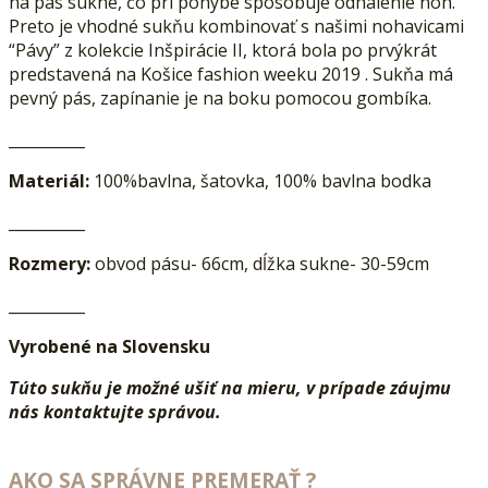
na pás sukne, čo pri pohybe spôsobuje odhalenie nôh.
Preto je vhodné sukňu kombinovať s našimi nohavicami
“Pávy” z kolekcie Inšpirácie II, ktorá bola po prvýkrát
predstavená na Košice fashion weeku 2019 . Sukňa má
pevný pás, zapínanie je na boku pomocou gombíka.
__________
Materiál:
100%bavlna, šatovka, 100% bavlna bodka
__________
Rozmery:
obvod pásu- 66cm, dĺžka sukne- 30-59cm
__________
Vyrobené na Slovensku
Túto sukňu je možné uši
ť na mieru, v prípade záujmu
nás kontaktujte správou.
AKO SA SPRÁVNE PREMERAŤ ?