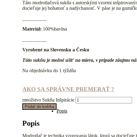
Táto modrotlačová sukňa s autorskými vzormi inšpirovaný
docieľuje jej bohatosť a nadýchanosť. V páse je na gumičk
__________
Materiál:
100%bavlna
__________
Vyrobené na Slovensku a Česku
Túto sukňu je možné uši
ť na mieru, v prípade záujmu nás
Na objednávku do 1 týždňa
AKO SA SPRÁVNE PREMERAŤ ?
množstvo Sukňa Inšpirácie
Pridať do košíka
Popis
Popis
Modrotlač je technika vzorovania látok, ktorá sa docieľuj