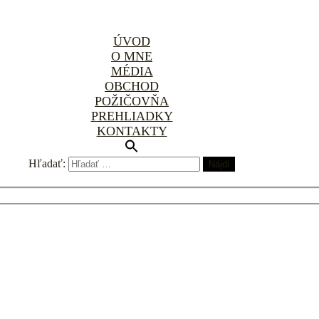
ÚVOD
O MNE
MÉDIA
OBCHOD
POŽIČOVŇA
PREHLIADKY
KONTAKTY
Hľadať: