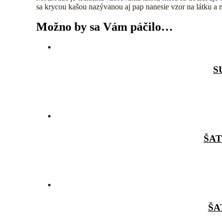
sa krycou kašou nazývanou aj pap nanesie vzor na látku a n
Možno by sa Vám páčilo…
S
ŠAT
ŠA