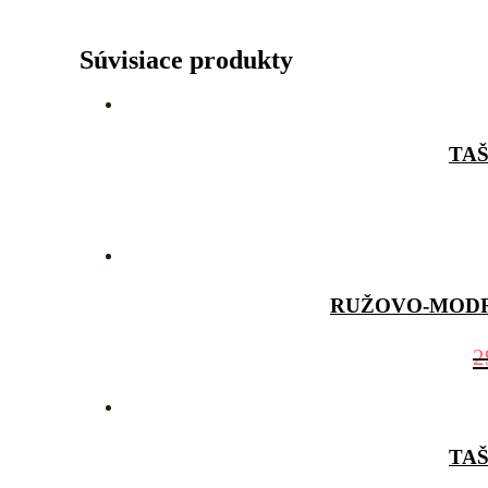
Súvisiace produkty
TA
RUŽOVO-MOD
2
TA