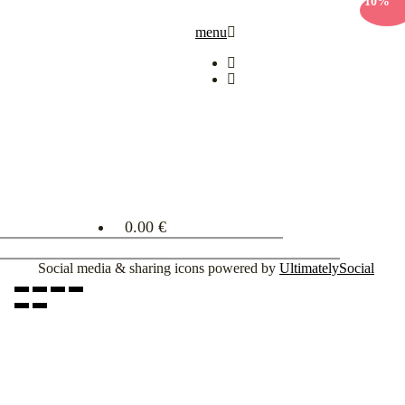
-10%
menu
0.00 €
Social media & sharing icons powered by
UltimatelySocial