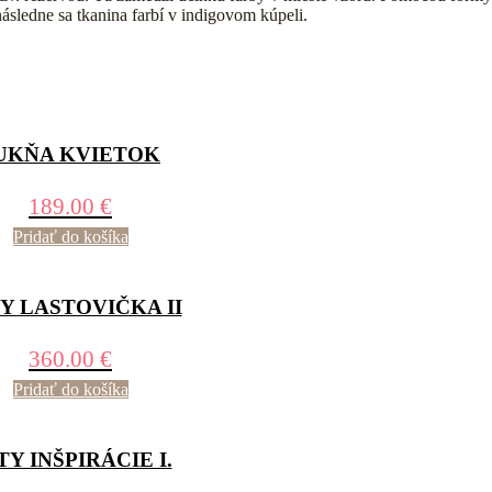
ásledne sa tkanina farbí v indigovom kúpeli.
UKŇA KVIETOK
189.00
€
Pridať do košíka
Y LASTOVIČKA II
360.00
€
Pridať do košíka
TY INŠPIRÁCIE I.