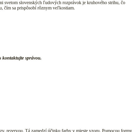
mi svetom slovenských ľudových rozprávok je kruhového strihu, čo
u, čím sa prispôsobí rôznym veľkostiam.
 kontaktujte správou.
e tzv. rezervou. Tá zamedzí účinku farby v mieste vzoru. Pomocou formy