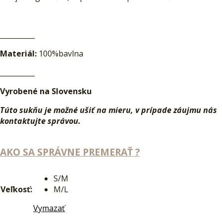
__________
Materiál:
100%bavlna
__________
Vyrobené na Slovensku
Túto sukňu je možné uši
ť na mieru, v prípade záujmu nás
kontaktujte správou.
AKO SA SPRÁVNE PREMERAŤ ?
S/M
Veľkosť:
M/L
Vymazať