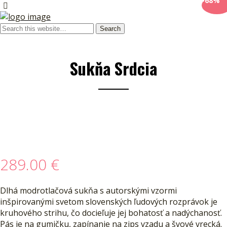
-68%
Sukňa Srdcia
Vypredané
289.00
€
Dlhá modrotlačová sukňa s autorskými vzormi
inšpirovanými svetom slovenských ľudových rozprávok je
kruhového strihu, čo docieľuje jej bohatosť a nadýchanosť.
Pás je na gumičku, zapínanie na zips vzadu a švové vrecká.