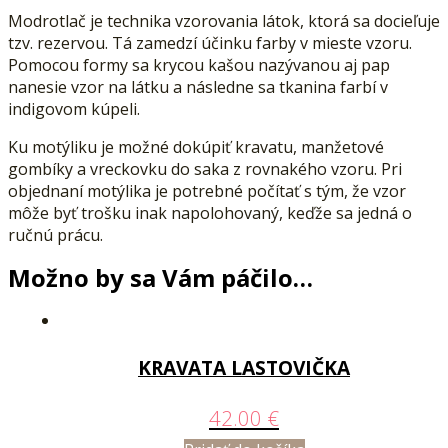
Modrotlač je technika vzorovania látok, ktorá sa docieľuje
tzv. rezervou. Tá zamedzí účinku farby v mieste vzoru.
Pomocou formy sa krycou kašou nazývanou aj pap
nanesie vzor na látku a následne sa tkanina farbí v
indigovom kúpeli.
Ku motýliku je možné dokúpiť kravatu, manžetové
gombíky a vreckovku do saka z rovnakého vzoru. Pri
objednaní motýlika je potrebné počítať s tým, že vzor
môže byť trošku inak napolohovaný, keďže sa jedná o
ručnú prácu.
Možno by sa Vám páčilo…
KRAVATA LASTOVIČKA
42.00
€