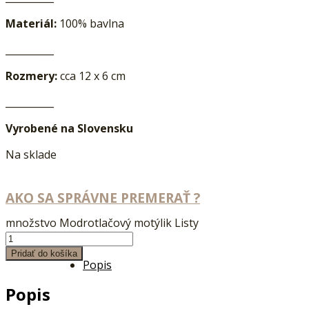
Materiál:
100% bavlna
__________
Rozmery:
cca 12 x 6 cm
__________
Vyrobené na Slovensku
Na sklade
AKO SA SPRÁVNE PREMERAŤ ?
množstvo Modrotlačový motýlik Listy
Pridať do košíka
Popis
Popis