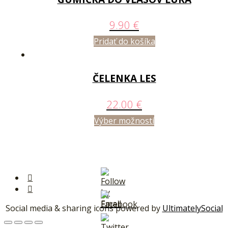
9.90
€
Pridať do košíka
ČELENKA LES
22.00
€
Výber možností
Social media & sharing icons powered by
UltimatelySocial