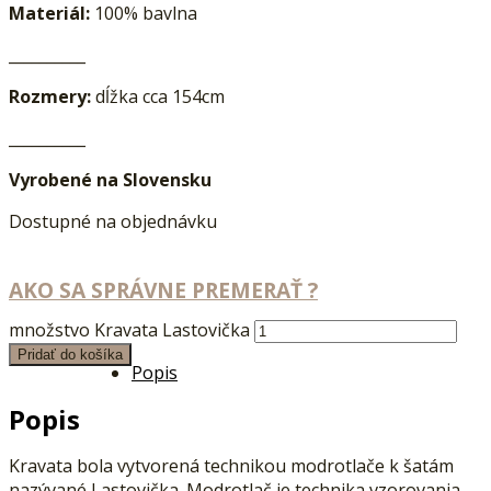
Materiál:
100% bavlna
__________
Rozmery:
dĺžka cca 154cm
__________
Vyrobené na Slovensku
Dostupné na objednávku
AKO SA SPRÁVNE PREMERAŤ ?
množstvo Kravata Lastovička
Pridať do košíka
Popis
Popis
Kravata bola vytvorená technikou modrotlače k šatám
nazývané Lastovička. Modrotlač je technika vzorovania