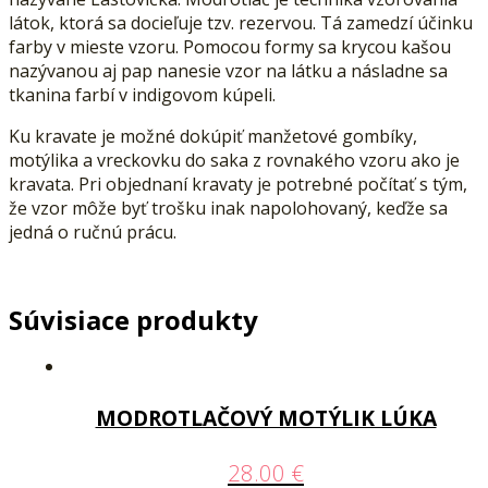
látok, ktorá sa docieľuje tzv. rezervou. Tá zamedzí účinku
farby v mieste vzoru. Pomocou formy sa krycou kašou
nazývanou aj pap nanesie vzor na látku a násladne sa
tkanina farbí v indigovom kúpeli.
Ku kravate je možné dokúpiť manžetové gombíky,
motýlika a vreckovku do saka z rovnakého vzoru ako je
kravata. Pri objednaní kravaty je potrebné počítať s tým,
že vzor môže byť trošku inak napolohovaný, keďže sa
jedná o ručnú prácu.
Súvisiace produkty
MODROTLAČOVÝ MOTÝLIK LÚKA
28.00
€