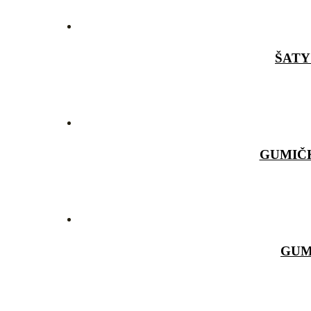
ŠATY
GUMIČ
GUM