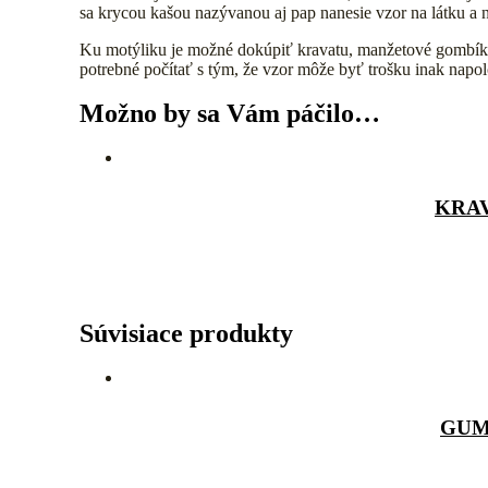
sa krycou kašou nazývanou aj pap nanesie vzor na látku a n
Ku motýliku je možné dokúpiť kravatu, manžetové gombíky
potrebné počítať s tým, že vzor môže byť trošku inak napo
Možno by sa Vám páčilo…
KRA
Súvisiace produkty
GUM