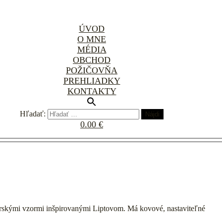
ÚVOD
O MNE
MÉDIA
OBCHOD
POŽIČOVŇA
PREHLIADKY
KONTAKTY
Hľadať:
0.00 €
orskými vzormi inšpirovanými Liptovom. Má kovové, nastaviteľné