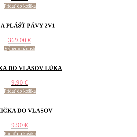
Pridať do košíka
 A PLÁŠŤ PÁVY 2V1
369.00
€
Výber možností
KA DO VLASOV LÚKA
9.90
€
Pridať do košíka
IČKA DO VLASOV
9.90
€
Pridať do košíka