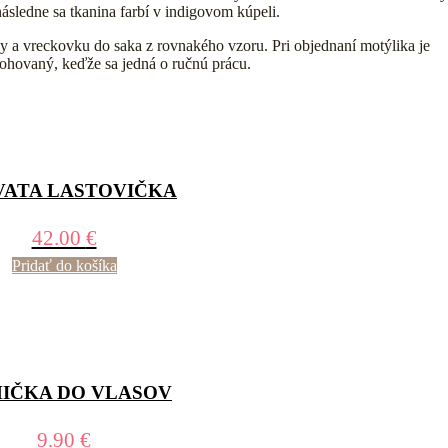
ásledne sa tkanina farbí v indigovom kúpeli.
 a vreckovku do saka z rovnakého vzoru. Pri objednaní motýlika je
lohovaný, keďže sa jedná o ručnú prácu.
VATA LASTOVIČKA
42.00
€
Pridať do košíka
IČKA DO VLASOV
9.90
€