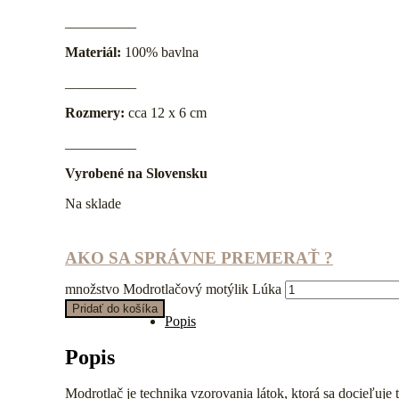
__________
Materiál:
100% bavlna
__________
Rozmery:
cca 12 x 6 cm
__________
Vyrobené na Slovensku
Na sklade
AKO SA SPRÁVNE PREMERAŤ ?
množstvo Modrotlačový motýlik Lúka
Pridať do košíka
Popis
Popis
Modrotlač je technika vzorovania látok, ktorá sa docieľuj