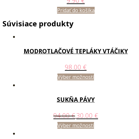
9.90
€
Pridať do košíka
Súvisiace produkty
MODROTLAČOVÉ TEPLÁKY VTÁČIKY
98.00
€
Výber možností
SUKŇA PÁVY
94.00
€
30.00
€
Výber možností