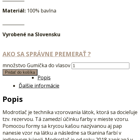
Materiál:
100% bavlna
__________
Vyrobené na Slovensku
AKO SA SPRÁVNE PREMERAŤ ?
množstvo Gumička do vlasov
Pridať do košíka
Popis
Ďalšie informácie
Popis
Modrotlač je technika vzorovania látok, ktorá sa docieľuje
tzv. rezervou. Tá zamedzí účinku farby v mieste vzoru.
Pomocou formy sa krycou kašou nazývanou aj pap
nanesie vzor na látku a následne sa tkanina farbí v
indigovom kúpeli. Modrotlač je od roku 2018 zapísaná v