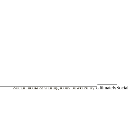
menu
Social media & sharing icons powered by
UltimatelySocial