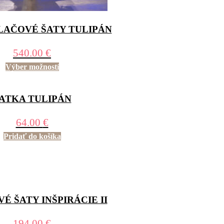
AČOVÉ ŠATY TULIPÁN
540.00
€
Výber možností
ATKA TULIPÁN
64.00
€
Pridať do košíka
É ŠATY INŠPIRÁCIE II
194.00
€