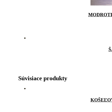
MODROTL
Š
Súvisiace produkty
KOŠEĽOV