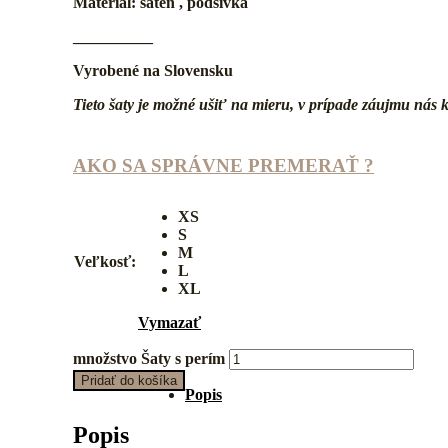
Materiál: satén , podšívka
__________
Vyrobené na Slovensku
Tieto šaty je možné ušiť na mieru, v prípade záujmu nás 
AKO SA SPRÁVNE PREMERAŤ ?
XS
S
M
Veľkosť:
L
XL
Vymazať
množstvo Šaty s perím
Pridať do košíka
Popis
Popis