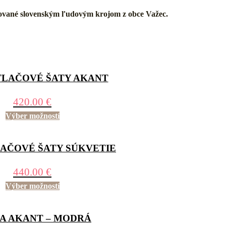
pirované slovenským ľudovým krojom z obce Važec.
LAČOVÉ ŠATY AKANT
420.00
€
Výber možností
AČOVÉ ŠATY SÚKVETIE
440.00
€
Výber možností
A AKANT – MODRÁ