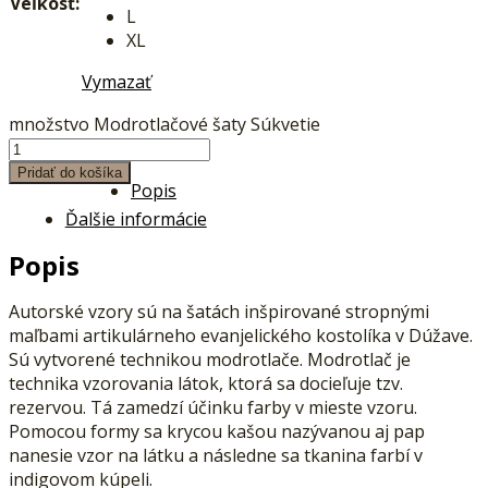
Veľkosť:
L
XL
Vymazať
množstvo Modrotlačové šaty Súkvetie
Pridať do košíka
Popis
Ďalšie informácie
Popis
Autorské vzory sú na šatách inšpirované stropnými
maľbami artikulárneho evanjelického kostolíka v Dúžave.
Sú vytvorené technikou modrotlače. Modrotlač je
technika vzorovania látok, ktorá sa docieľuje tzv.
rezervou. Tá zamedzí účinku farby v mieste vzoru.
Pomocou formy sa krycou kašou nazývanou aj pap
nanesie vzor na látku a následne sa tkanina farbí v
indigovom kúpeli.