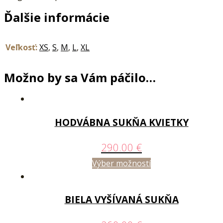
Ďalšie informácie
Veľkosť:
XS
,
S
,
M
,
L
,
XL
Možno by sa Vám páčilo…
HODVÁBNA SUKŇA KVIETKY
290.00
€
Výber možností
BIELA VYŠÍVANÁ SUKŇA