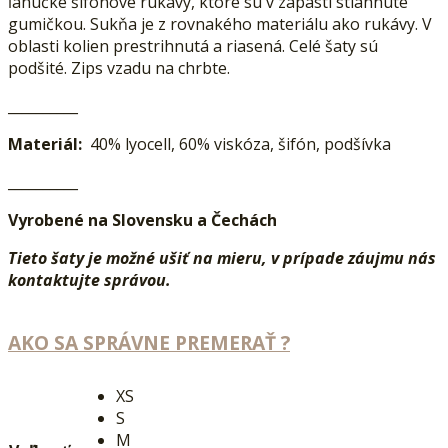
ľahučké šifónové rukávy, ktoré sú v zápästí stiahnuté
gumičkou. Sukňa je z rovnakého materiálu ako rukávy. V
oblasti kolien prestrihnutá a riasená. Celé šaty sú
podšité. Zips vzadu na chrbte.
__________
Materiál:
40% lyocell, 60% viskóza, šifón, podšívka
__________
Vyrobené na Slovensku a Čechách
Tieto šaty je možné ušiť na mieru, v prípade záujmu nás
kontaktujte správou.
AKO SA SPRÁVNE PREMERAŤ ?
XS
S
M