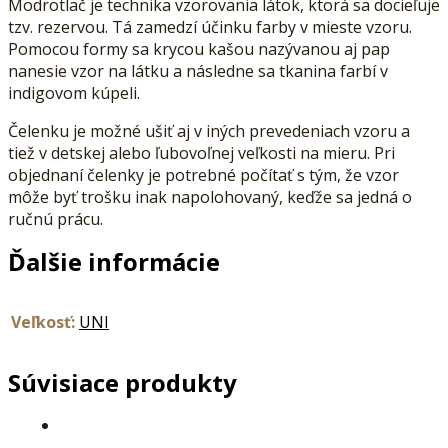
Modrotlač je technika vzorovania látok, ktorá sa docieľuje
tzv. rezervou. Tá zamedzí účinku farby v mieste vzoru.
Pomocou formy sa krycou kašou nazývanou aj pap
nanesie vzor na látku a následne sa tkanina farbí v
indigovom kúpeli.
Čelenku je možné ušiť aj v iných prevedeniach vzoru a
tiež v detskej alebo ľubovoľnej veľkosti na mieru. Pri
objednaní čelenky je potrebné počítať s tým, že vzor
môže byť trošku inak napolohovaný, keďže sa jedná o
ručnú prácu.
Ďalšie informácie
Veľkosť:
UNI
Súvisiace produkty