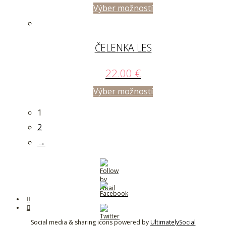
Výber možností
ČELENKA LES
22.00
€
Výber možností
1
2
→
Social media & sharing icons powered by
UltimatelySocial