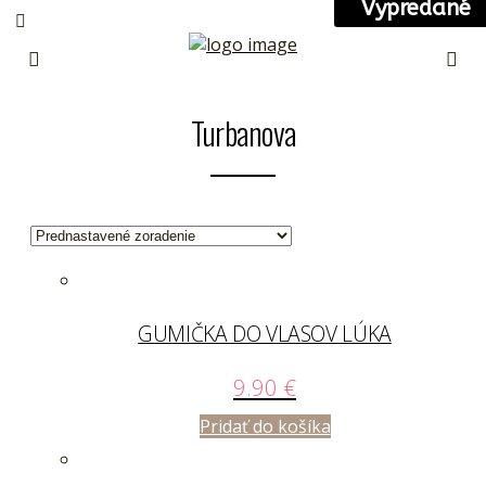
Vypredané
Turbanova
GUMIČKA DO VLASOV LÚKA
9.90
€
Pridať do košíka