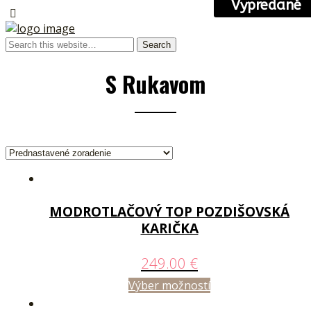
Vypredané
S Rukavom
MODROTLAČOVÝ TOP POZDIŠOVSKÁ
KARIČKA
249.00
€
Výber možností