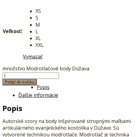
XS
S
M
Veľkosť:
L
XL
XXL
Vymazať
množstvo Modrotlačové body Dúžava
Pridať do košíka
Popis
Ďalšie informácie
Popis
Autorské vzory na body inšpirované stropnými maľbami
artikulárneho evanjelického kostolíka v Dúžave. Sú
vytvorené technikou modrotlače. Modrotlač je technika