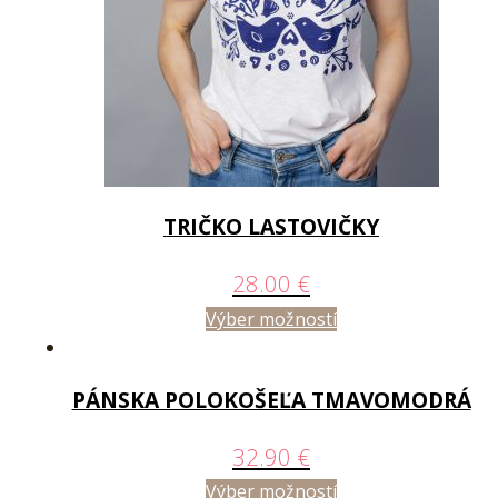
TRIČKO LASTOVIČKY
28.00
€
Výber možností
PÁNSKA POLOKOŠEĽA TMAVOMODRÁ
32.90
€
Výber možností