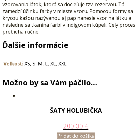
vzorovania látok, ktorá sa docieľuje tzv. rezervou. Tá
zamedzí účinku farby v mieste vzoru. Pomocou formy sa
krycou kašou nazývanou aj pap nanesie vzor na látku a
následne sa tkanina farbí v indigovom kúpeli. Celý proces
prebieha ručne.
Ďalšie informácie
Veľkosť:
XS
,
S
,
M
,
L
,
XL
,
XXL
Možno by sa Vám páčilo…
ŠATY HOLUBIČKA
280.00
€
Pridať do košíka