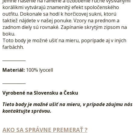
Jemné riasenie na ramene a ozdobenie ručne vyšívanými
korálikmi vytvárajú znamenitý efekt spoločenského
outfitu. Dokonale sa hodí k horčicovej sukni, ktorú
taktiež nájdete v našej ponuke. Vzory na prednom a
zadnom diely sú rovnaké. Zapínanie skrytým zipsom na
boku.
Toto body je možné ušiť na mieru, poprípade aj v iných
farbáchh.
___________
Materiál:
100% lyocell
___________
Vyrobené na Slovensku a Česku
Tieto body je možné ušiť na mieru, v prípade záujmu nás
kontaktujte správou.
AKO SA SPRÁVNE PREMERAŤ ?