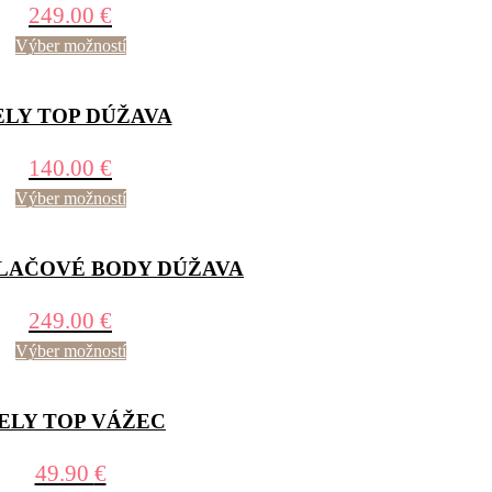
249.00
€
Výber možností
ELY TOP DÚŽAVA
140.00
€
Výber možností
AČOVÉ BODY DÚŽAVA
249.00
€
Výber možností
IELY TOP VÁŽEC
49.90
€