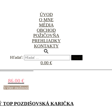
ÚVOD
O MNE
MÉDIA
OBCHOD
ČOVÁ CROP TOP MIKINA
POŽIČOVŇA
PREHLIADKY
79.00
€
KONTAKTY
Výber možností
Hľadať:
0.00 €
BIELA MIKINA
86.00
€
Výber možností
TOP POZDIŠOVSKÁ KARIČKA