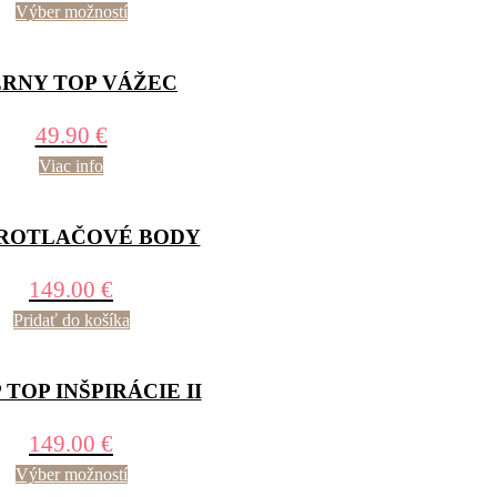
Výber možností
ERNY TOP VÁŽEC
49.90
€
Viac info
ROTLAČOVÉ BODY
149.00
€
Pridať do košíka
TOP INŠPIRÁCIE II
149.00
€
Výber možností