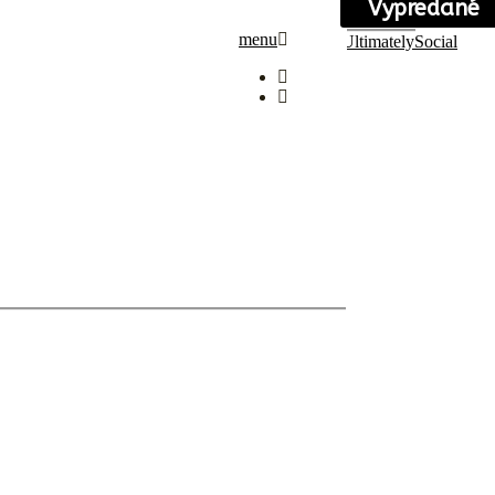
Vypredané
menu
Social media & sharing icons powered by
UltimatelySocial