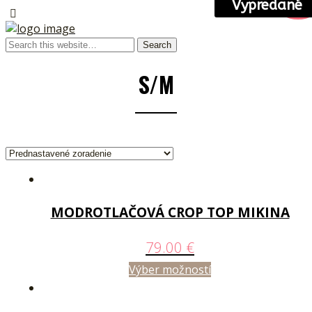
-69%
Vypredané
S/M
MODROTLAČOVÁ CROP TOP MIKINA
79.00
€
Výber možností