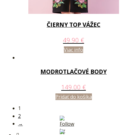
ČIERNY TOP VÁŽEC
49.90
€
Viac info
MODROTLAČOVÉ BODY
149.00
€
Pridať do košíka
1
2
→