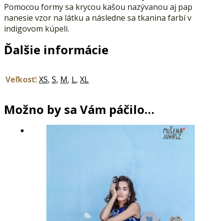
Pomocou formy sa krycou kašou nazývanou aj pap
nanesie vzor na látku a následne sa tkanina farbí v
indigovom kúpeli.
Ďalšie informácie
Veľkosť:
XS
,
S
,
M
,
L
,
XL
Možno by sa Vám páčilo…