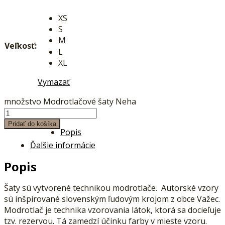
XS
S
M
Veľkosť:
L
XL
Vymazať
množstvo Modrotlačové šaty Neha
Pridať do košíka
Popis
Ďalšie informácie
Popis
Šaty sú vytvorené technikou modrotlače. Autorské vzory
sú inšpirované slovenským ľudovým krojom z obce Važec.
Modrotlač je technika vzorovania látok, ktorá sa docieľuje
tzv. rezervou. Tá zamedzí účinku farby v mieste vzoru.