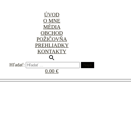
ÚVOD
O MNE
MÉDIA
OBCHOD
POŽIČOVŇA
PREHLIADKY
KONTAKTY
Hľadať:
0.00 €