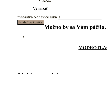
XXL
Vymazať
množstvo Nohavice lúka
Pridať do košíka
Možno by sa Vám páčil
MODROTLAČ
Súvisiace produkty
Č