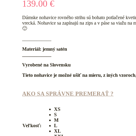
139.00
€
Dámske nohavice rovného strihu sú bohato potlačené kvet
vrecká. Nohavice sa zapínajú na zips a v páse sa viažu na
🙂
____________
Materiál: jemný satén
____________
Vyrobené na Slovensku
Tieto nohavice je možné ušiť na mieru, z iných vzoroch
AKO SA SPRÁVNE PREMERAŤ ?
XS
S
M
Veľkosť:
L
XL