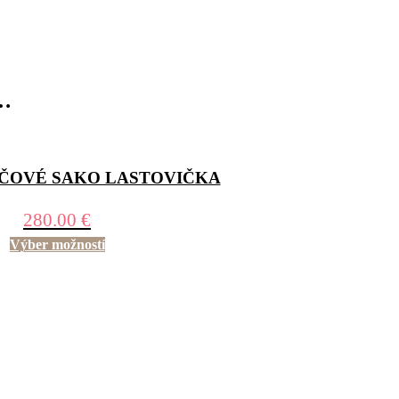
o…
OVÉ SAKO LASTOVIČKA
280.00
€
Výber možností
ELENKA PÁVY