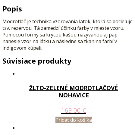
Popis
Modrotlač je technika vzorovania látok, ktorá sa docieľuje
tzv. rezervou. Tá zamedzí účinku farby v mieste vzoru.
Pomocou formy sa krycou kašou nazývanou aj pap
nanesie vzor na látku a následne sa tkanina farbí v
indigovom kúpeli.
Súvisiace produkty
ŽLTO-ZELENÉ MODROTLAČOVÉ
NOHAVICE
169.00
€
Pridať do košíka