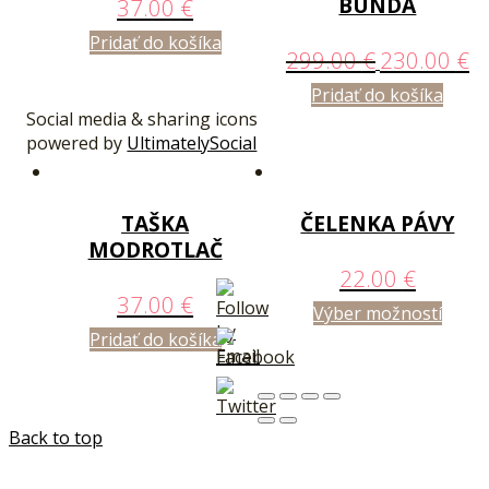
BUNDA
37.00
€
Pridať do košíka
299.00
€
230.00
€
Pridať do košíka
Social media & sharing icons
powered by
UltimatelySocial
TAŠKA
ČELENKA PÁVY
MODROTLAČ
22.00
€
37.00
€
Výber možností
Pridať do košíka
Back to top