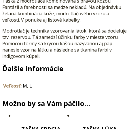
Taška z modrotlače kombinovaná s pravou kožou.
Fantázii a farebnosti sa medze nekladú. Na objednávku
želaná kombinácia kože, modrotlačového vzoru a
veľkosti. V ponuke aj listové kabelky.
Modrotlač je technika vzorovania látok, ktorá sa docieľuje
tzv. rezervou. Tá zamedzí účinku farby v mieste vzoru.
Pomocou formy sa krycou kašou nazývanou aj pap
nanesie vzor na látku a následne sa tkanina farbí v
indigovom kúpeli.
Ďalšie informácie
Veľkosť:
M
,
L
Možno by sa Vám páčilo…