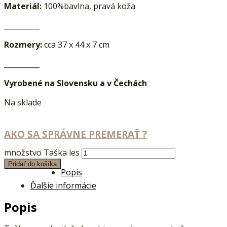
Materiál:
100%bavlna, pravá koža
__________
Rozmery:
cca 37 x 44 x 7 cm
__________
Vyrobené na Slovensku a v Čechách
Na sklade
AKO SA SPRÁVNE PREMERAŤ ?
množstvo Taška les
Pridať do košíka
Popis
Ďalšie informácie
Popis