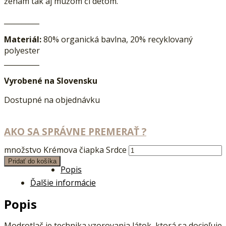
ženám tak aj mužom či deťom.
__________
Materiál:
80% organická bavlna, 20% recyklovaný
polyester
__________
Vyrobené na Slovensku
Dostupné na objednávku
AKO SA SPRÁVNE PREMERAŤ ?
množstvo Krémova čiapka Srdce
Pridať do košíka
Popis
Ďalšie informácie
Popis
Modrotlač je technika vzorovania látok, ktorá sa docieľuje