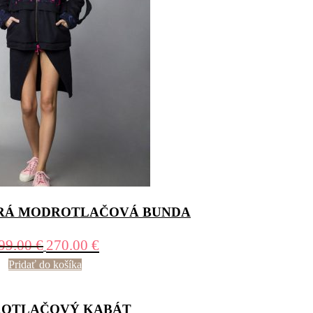
RÁ MODROTLAČOVÁ BUNDA
99.00
€
270.00
€
Pridať do košíka
OTLAČOVÝ KABÁT