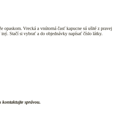
e opaskom. Vrecká a vnútorná časť kapucne sú ušité z pravej
ný. Stačí si vybrať a do objednávky napísať číslo látky.
s kontaktujte správou.