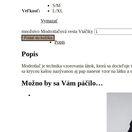
S/M
Veľkosť:
L/XL
Vymazať
množstvo Modrotlačová vesta Vtáčiky
Pridať do košíka
Popis
Popis
Modrotlač je technika vzorovania látok, ktorá sa docieľuj
sa krycou kašou nazývanou aj pap nanesie vzor na látku a n
Možno by sa Vám páčilo…