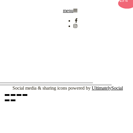
-10%
-23%
menu
Social media & sharing icons powered by
UltimatelySocial