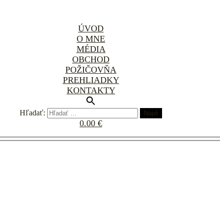
ÚVOD
O MNE
MÉDIA
OBCHOD
POŽIČOVŇA
PREHLIADKY
KONTAKTY
Hľadať:
0.00 €