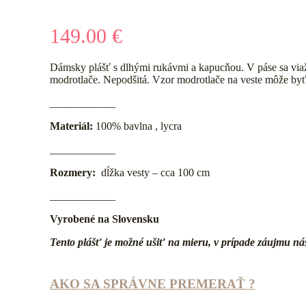
149.00
€
Dámsky plášť s dlhými rukávmi a kapucňou. V páse sa viaž
modrotlače. Nepodšitá. Vzor modrotlače na veste môže byť i
____________
Materiál:
100% bavlna , lycra
____________
Rozmery:
dĺžka vesty – cca 100 cm
____________
Vyrobené na Slovensku
Tento plášť je možné ušiť na mieru, v prípade záujmu ná
AKO SA SPRÁVNE PREMERAŤ ?