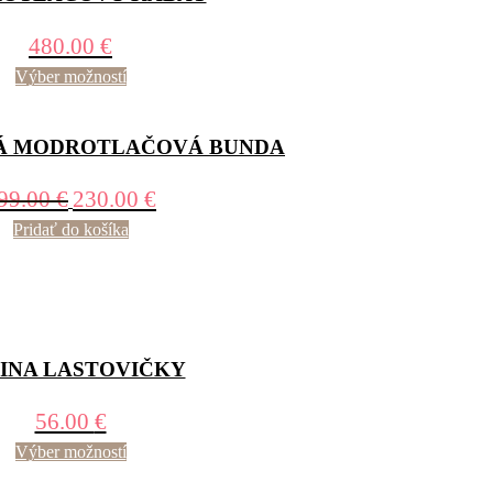
480.00
€
Výber možností
Á MODROTLAČOVÁ BUNDA
99.00
€
230.00
€
Pridať do košíka
INA LASTOVIČKY
56.00
€
Výber možností