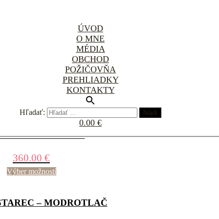
ÚVOD
O MNE
MÉDIA
OBCHOD
ÁBNE ŠATY LISTY
POŽIČOVŇA
PREHLIADKY
430.00
€
KONTAKTY
Výber možností
Hľadať:
0.00 €
RNE SAKO DÚŽAVA
360.00
€
Výber možností
STAREC – MODROTLAČ