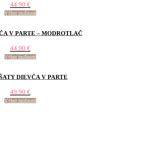
44.90
€
Výber možností
ČA V PARTE – MODROTLAČ
44.90
€
Výber možností
ŠATY DIEVČA V PARTE
49.90
€
Výber možností