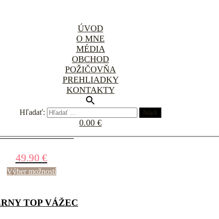
ÚVOD
O MNE
MÉDIA
OBCHOD
ELY TOP DÚŽAVA
POŽIČOVŇA
PREHLIADKY
140.00
€
KONTAKTY
Výber možností
Hľadať:
0.00 €
IELY TOP VÁŽEC
49.90
€
Výber možností
ERNY TOP VÁŽEC