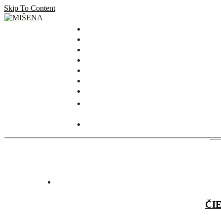
Skip To Content
MIŠENA
BI
B
ČI